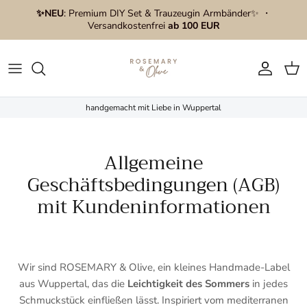
Direkt zum Inhalt
✨NEU
: Premium DIY Set & Trauzeugin Armbänder✨ ・
Versandkostenfrei
ab 100 EUR
Konto
Ein
handgemacht mit Liebe in Wuppertal
Allgemeine
Geschäftsbedingungen (AGB)
mit Kundeninformationen
Wir sind ROSEMARY & Olive, ein kleines Handmade-Label
aus Wuppertal, das die
Leichtigkeit des Sommers
in jedes
Schmuckstück einfließen lässt. Inspiriert vom mediterranen