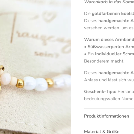
Warenkorb in das Komm
Die
goldfarbenen Edelst
Dieses
handgemachte 
versehen werden, um es 
Warum dieses Armband 
•
Süßwasserperlen Ar
• Ein
individueller Sch
Besonderem macht
Dieses
handgemachte 
Anlass und lässt sich w
Geschenk-Tipp:
Personal
bedeutungsvollen Namen 
Produktinformationen
Material & Größe