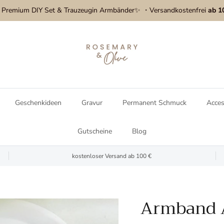
: Premium DIY Set & Trauzeugin Armbänder✨ ・Versandkostenfrei
ab 1
Geschenkideen
Gravur
Permanent Schmuck
Acce
Gutscheine
Blog
kostenloser Versand ab 100 €
Armband 