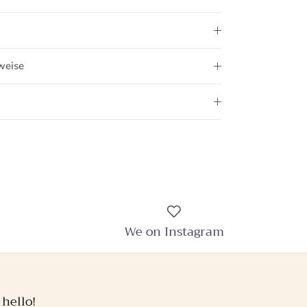
weise
We on Instagram
 hello!